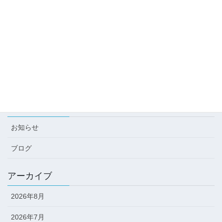
2026-06-10
伊勢志摩サミット レガシーナイトの地元企業展示コーナーで水沢
ワインを販売します
2026-05-13
第49回 郷土民謡東海大会に出店します
2026-04-10
カテゴリー
お知らせ
ブログ
アーカイブ
2026年8月
2026年7月