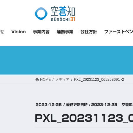
コ
ナ
ン
ビ
テ
ゲ
ン
ー
ツ
シ
せ
Vision
事業内容
連携事業
会社方針
ファーストペ
へ
ョ
ス
ン
キ
に
ッ
移
プ
動
HOME
メディア
PXL_20231123_065253691~2
2023-12-28
/ 最終更新日時 :
2023-12-28
空蒼知
PXL_20231123_